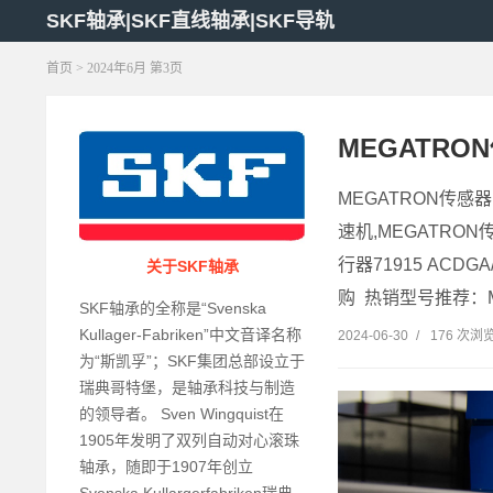
SKF轴承|SKF直线轴承|SKF导轨
首页
> 2024年6月 第3页
MEGATRON传
MEGATRON传感器
速机,MEGATRON
行器71915 ACD
关于SKF轴承
购 热销型号推荐：ME
SKF轴承的全称是“Svenska
Kullager-Fabriken”中文音译名称
2024-06-30
/
176 次浏
为“斯凯孚”；SKF集团总部设立于
瑞典哥特堡，是轴承科技与制造
的领导者。 Sven Wingquist在
1905年发明了双列自动对心滚珠
轴承，随即于1907年创立
Svenska Kullargerfabriken瑞典