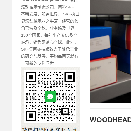
滚珠轴承制造公司，简称SKF，
不断发展，服务世界。 SKF执世
界滚动轴承业之牛耳，经营的触
角已遍及全球，业务遍及世界
130个国家，每年生产五亿多个
轴承，销售网遍布全球。此外，
SKF集团亦持续致力于轴承工业
的研究与发展，平均每两天就有
一项新的专利问世。
WOODHEAD