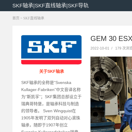
SKF轴承|SKF直线轴承|SKF导轨
首页
>
SKF直线轴承
GEM 30 ES
2022-10-01
/
179 次浏
关于SKF轴承
SKF轴承的全称是“Svenska
Kullager-Fabriken”中文音译名称
为“斯凯孚”；SKF集团总部设立于
瑞典哥特堡，是轴承科技与制造
的领导者。 Sven Wingquist在
1905年发明了双列自动对心滚珠
轴承，随即于1907年创立
Svenska Kullargerfabriken瑞典